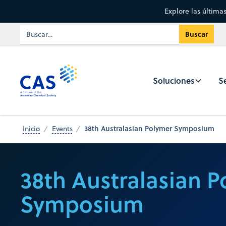
Explore las última
Soluciones
Se
38th Australasian Polymer Symposium
Inicio
Events
38th Australasian 
Symposium