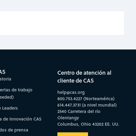
AS
Centro de atención al
storia
cliente de CAS
fertas de trabajo
help@cas.org
needed)
800.753.4227 (Norteamérica)
614.447.3731 (a nivel mundial)
e Leaders
2540 Carretera del río
Olentangy
a de Innovación CAS
Columbus, Ohio 43202 EE. UU.
os de prensa