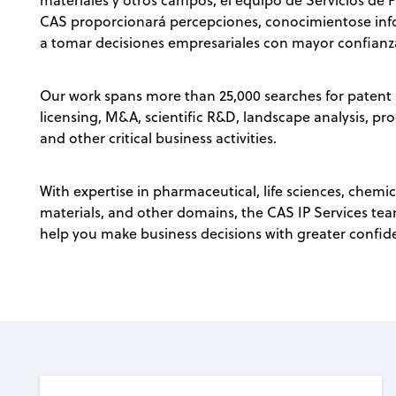
materiales y otros campos, el equipo de Servicios de 
CAS proporcionará percepciones, conocimientose inf
a tomar decisiones empresariales con mayor confianz
Our work spans more than 25,000 searches for patent p
licensing, M&A, scientific R&D, landscape analysis, pr
and other critical business activities.
With expertise in pharmaceutical, life sciences, chemic
materials, and other domains, the CAS IP Services team 
help you make business decisions with greater confid