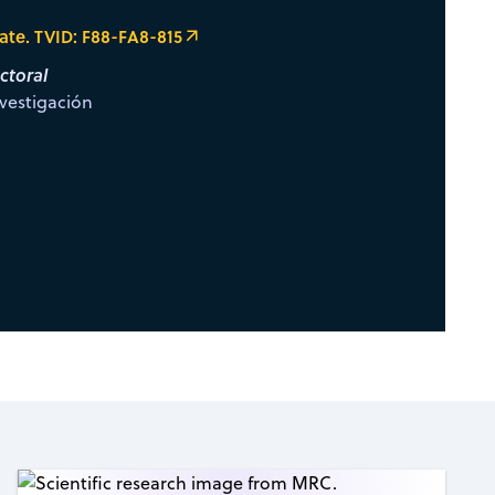
ate. TVID: F88-FA8-815
ctoral
vestigación