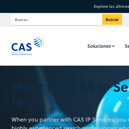
Explore las última
Soluciones
Se
Meet the CAS IP Se
team
When you partner with CAS IP Services, you w
highly experienced search professionals who 