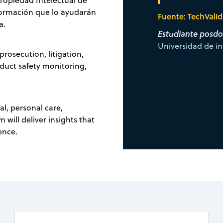
Propiedad Intelectual de
ormación que lo ayudarán
Fuente: TechValid
a.
Estudiante posdo
Universidad de in
rosecution, litigation,
oduct safety monitoring,
al, personal care,
will deliver insights that
ence.