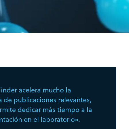
inder acelera mucho la
de publicaciones relevantes,
rmite dedicar más tiempo a la
tación en el laboratorio».