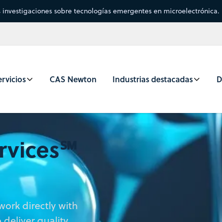
s investigaciones sobre tecnologías emergentes en microelectrónica.
rvicios
CAS Newton
Industrias destacadas
D
rvices℠
ork directly with
deliver quality