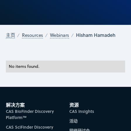
Hisham Hamadeh
主页
Resources
Webinars
No items found.
解决方案
资源
CAS BioFinder Discovery
CAS Insights
Platform™
活动
CAS SciFinder Discovery
网络研讨会