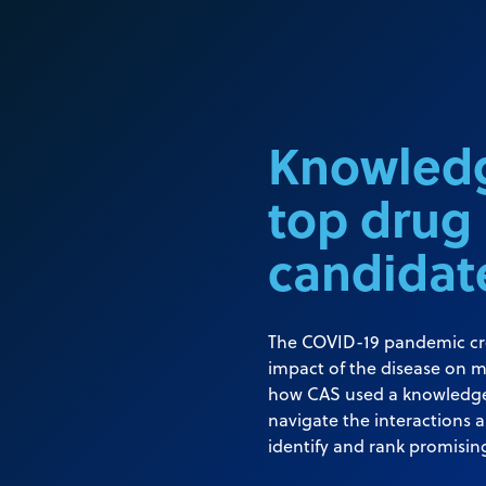
Knowledg
top drug
candidat
The COVID-19 pandemic crea
impact of the disease on m
how CAS used a knowledge
navigate the interactions 
identify and rank promisin