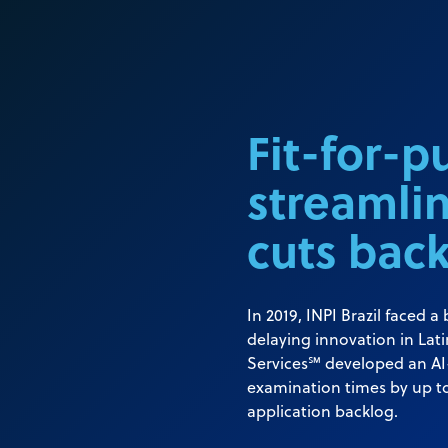
Fit-for-
streamli
cuts bac
In 2019, INPI Brazil faced a
delaying innovation in La
Services℠ developed an AI-
examination times by up to
application backlog.​