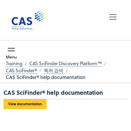
Menu
Training
CAS SciFinder Discovery Platform™
CAS SciFinder®
특허 검색
CAS SciFinder® help documentation
CAS SciFinder® help documentation
View documentation