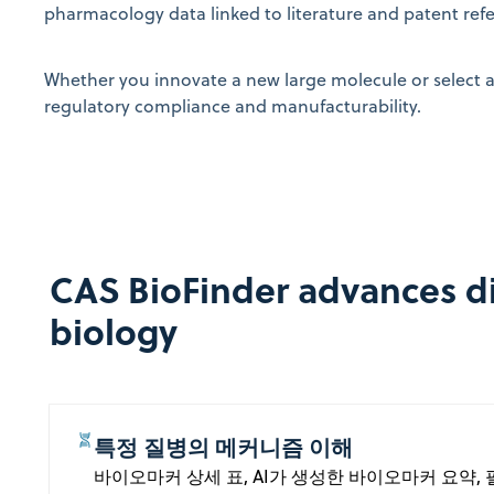
pharmacology data linked to literature and patent ref
Whether you innovate a new large molecule or select a
regulatory compliance and manufacturability.
CAS BioFinder advances d
biology
특정 질병의 메커니즘 이해
바이오마커 상세 표, AI가 생성한 바이오마커 요약, 