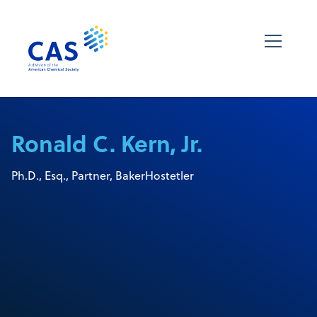
Ronald C. Kern, Jr.
Ph.D., Esq., Partner, BakerHostetler