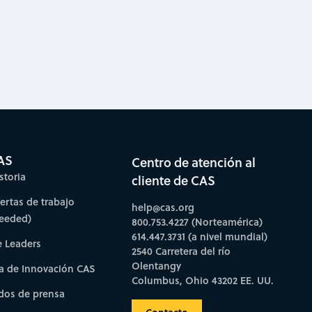
AS
Centro de atención al
storia
cliente de CAS
fertas de trabajo
help@cas.org
needed)
800.753.4227 (Norteamérica)
614.447.3731 (a nivel mundial)
e Leaders
2540 Carretera del río
Olentangy
a de Innovación CAS
Columbus, Ohio 43202 EE. UU.
os de prensa