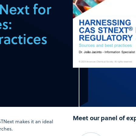
Next for
s:
ractices
Meet our panel of ex
STNext makes it an ideal
rches.