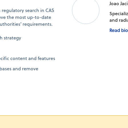
Joao Jac
 a regulatory search in CAS
Speciali
ieve the most up-to-date
and radi
authorities’ requirements.
Read bi
h strategy
cific content and features
abases and remove