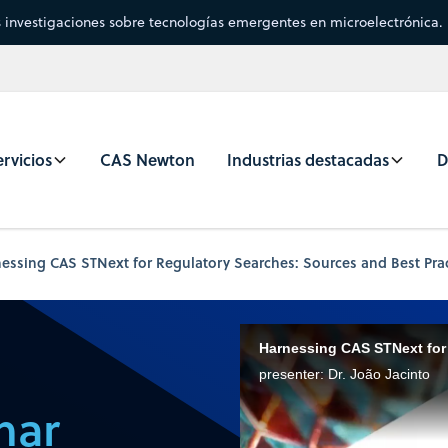
s investigaciones sobre tecnologías emergentes en microelectrónica.
rvicios
CAS Newton
Industrias destacadas
D
ssing CAS STNext for Regulatory Searches: Sources and Best Prac
Harnessing CAS STNext for
presenter: Dr. João Jacinto
nar