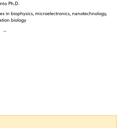
into Ph.D.
zes in biophysics, microelectronics, nanotechnology,
ation biology
o
→