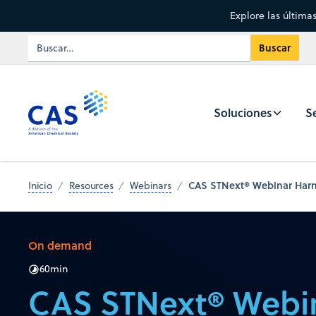
Explore las última
Soluciones
Se
CAS STNext® Webinar Harne
Inicio
Resources
Webinars
On demand
60
min
CAS STNext® Webi