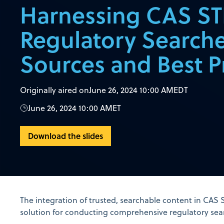
Harnessing CAS ST
Regulatory Searche
Sources and Best P
Originally aired on
June 26, 2024 10:00 AM
EDT
June 26, 2024 10:00 AM
ET
Download the slides
The integration of trusted, searchable content in CAS 
solution for conducting comprehensive regulatory sea