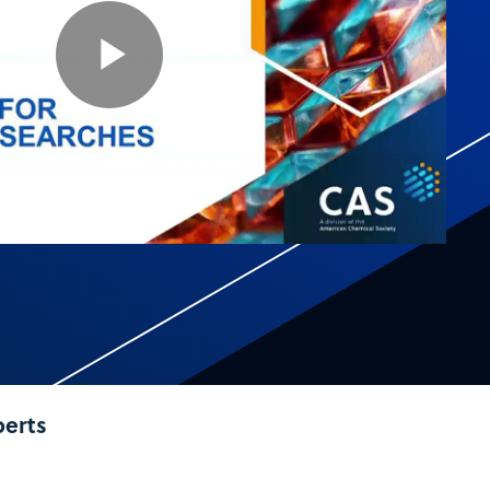
Play
Video
perts