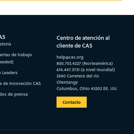
AS
Centro de atención al
storia
cliente de CAS
fertas de trabajo
help@cas.org
needed)
800.753.4227 (Norteamérica)
614.447.3731 (a nivel mundial)
e Leaders
2540 Carretera del río
Olentangy
a de Innovación CAS
Columbus, Ohio 43202 EE. UU.
os de prensa
Contacto