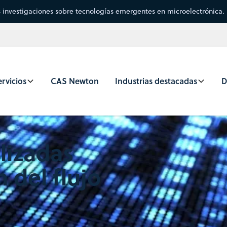
s investigaciones sobre tecnologías emergentes en microelectrónica.
rvicios
CAS Newton
Industrias destacadas
D
lizadas
 del flujo