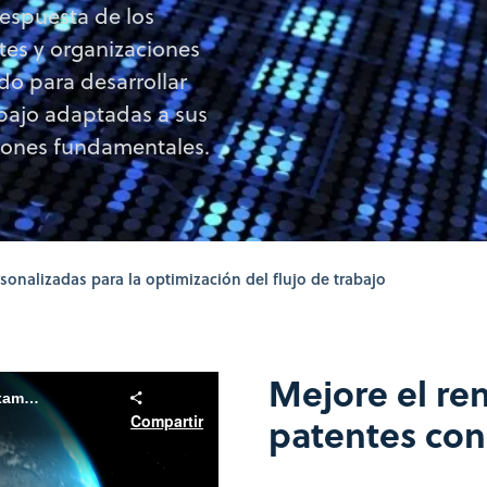
respuesta de los
tes y organizaciones
do para desarrollar
abajo adaptadas a sus
siones fundamentales.
sonalizadas para la optimización del flujo de trabajo
Mejore el ren
How CAS Solutions helped INPI Brazil accelerate patent examinations
patentes con
Compartir