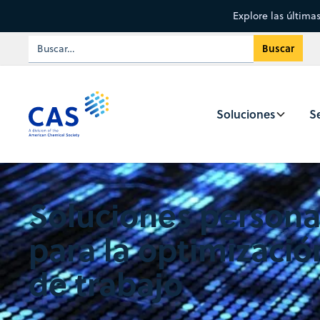
Explore las última
Soluciones
Se
Soluciones persona
para la optimización
de trabajo