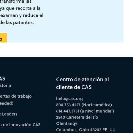
, transforma las
ya que recorta a la
 examen y reduce el
de las patentes.
co
AS
Centro de atención al
storia
cliente de CAS
fertas de trabajo
help@cas.org
needed)
800.753.4227 (Norteamérica)
614.447.3731 (a nivel mundial)
e Leaders
2540 Carretera del río
Olentangy
a de Innovación CAS
Columbus, Ohio 43202 EE. UU.