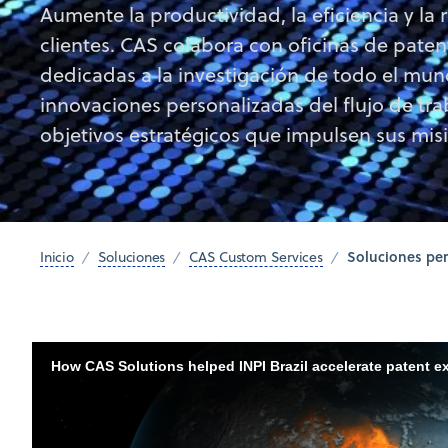
Aumente la productividad, la eficiencia y la 
clientes. CAS colabora con oficinas de paten
dedicadas a la investigación de todo el mun
innovaciones personalizadas del flujo de tr
objetivos estratégicos que impulsen sus mi
Soluciones per
Inicio
Soluciones
CAS Custom Services