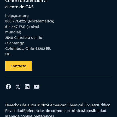
Centro de atención al
cliente de CAS
help@cas.org
800.753.4227 (Norteamérica)
614.447.3731 (a nivel
mundial)
2540 Carretera del río
Olentangy
Columbus, Ohio 43202 EE.
UU.
Contacto
Jurídico
Derechos de autor © 2024 American Chemical Society
Privacidad
Preferencias de correo electrónico
Accesibilidad
Manage cookie preferences