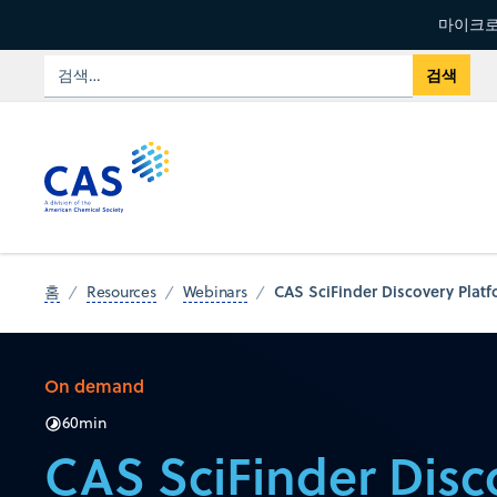
마이크로
CAS SciFinder Discover
홈
Resources
Webinars
On demand
60
min
CAS SciFinder Disc