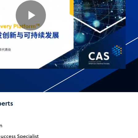
Play
Video
perts
en
uccess Specialist