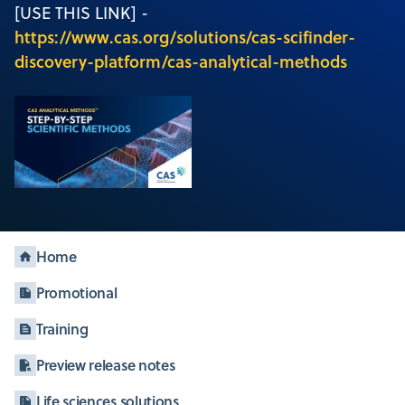
[USE THIS LINK] -
https://www.cas.org/solutions/cas-scifinder-
discovery-platform/cas-analytical-methods
Home
Promotional
Training
Preview release notes
Life sciences solutions