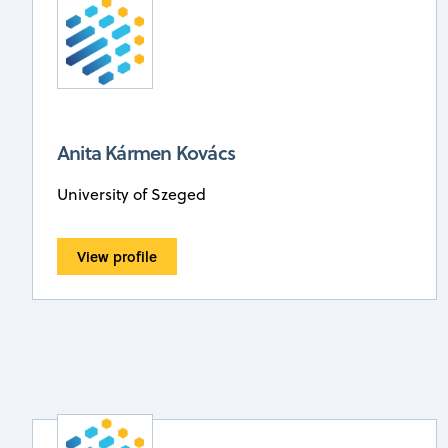
Anita Kármen Kovács
University of Szeged
View profile