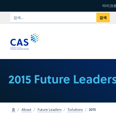
마이크로
2015 Future Leader
2015
홈
About
Future Leaders
Solutions