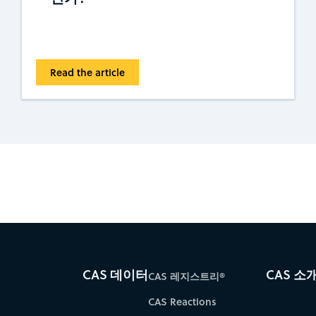
Read the article
es for faster progress directly to your inbox.
Su
CAS 데이터
CAS 소
CAS 레지스트리®
CAS Reactions