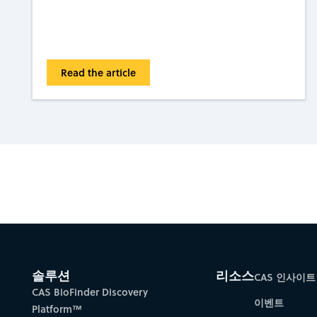
Read the article
Gain new perspectiv
솔루션
리소스
CAS 인사이트
CAS BioFinder Discovery
이벤트
Platform™