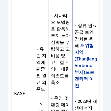
- 시나리
오 모델링
-
상류 원료
을 활용해
공급 보안
부지 투자
강화를 위
전략을 수
저위험
해
- 유
립하고 고
지역
럽 지
비용 및
(Zhanjiang
역에
고위험 지
Verbund
편중
역에 대한
부지)으로
된 원
의존도를
전략적 이
료 의
축소
전
존도
BASF
- 운영 및
- 2023년 재
- 에
환경 데이
생에너지