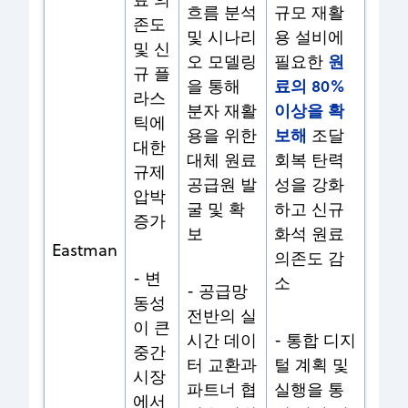
흐름 분석
규모 재활
존도
및 시나리
용 설비에
및 신
원
오 모델링
필요한
규 플
료의 80%
을 통해
라스
이상을 확
분자 재활
틱에
보해
용을 위한
조달
대한
대체 원료
회복 탄력
규제
공급원 발
성을 강화
압박
굴 및 확
하고 신규
증가
보
화석 원료
Eastman
의존도 감
- 변
소
- 공급망
동성
전반의 실
이 큰
시간 데이
- 통합 디지
중간
터 교환과
털 계획 및
시장
파트너 협
실행을 통
에서