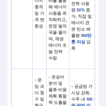
너지
터를 활용
전력 사용
충격
해 에너지
52%
량
증
및 가
사용을 최
가, 직접 및
격 변
적화하고,
에너지 관
동성
운영 발자
련 탄소 배
국을 줄이
100만
출량
며, 재생
톤 이상
감
에너지 조
축
달 전략
수립
- 운송비
- 운
분석 및
임 과
- 공급망 가
물류·비용
다 청
시성 강화,
계획 통찰
100
구 및
수주 내
력 도출을
만 달러 이
환급