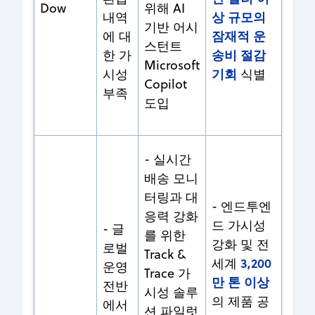
Dow
위해 AI
상 규모의
내역
기반 어시
잠재적 운
에 대
스턴트
송비 절감
한 가
Microsoft
기회
시성
식별
Copilot
부족
도입
- 실시간
배송 모니
터링과 대
- 엔드투엔
응력 강화
드 가시성
- 글
를 위한
강화 및 전
로벌
Track &
3,200
세계
운영
Trace 가
만 톤 이상
전반
시성 솔루
의 제품 공
에서
션 파일럿