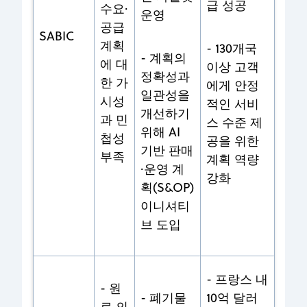
급 성공
수요·
운영
공급
SABIC
계획
- 130개국
- 계획의
에 대
이상 고객
정확성과
한 가
에게 안정
일관성을
시성
적인 서비
개선하기
과 민
스 수준 제
위해 AI
첩성
공을 위한
기반 판매
부족
계획 역량
·운영 계
강화
획(S&OP)
이니셔티
브 도입
-
프랑스 내
- 원
- 폐기물
10억 달러
료 의