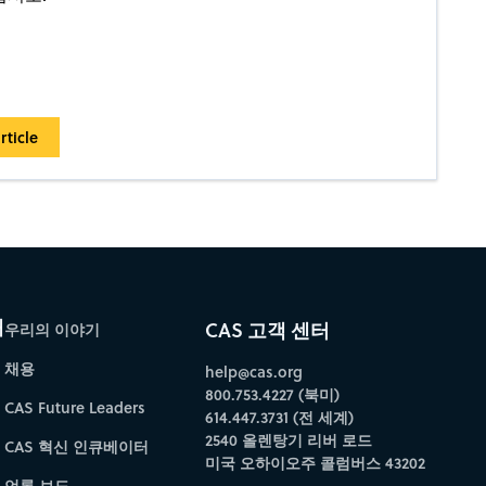
rticle
개
CAS 고객 센터
우리의 이야기
채용
help@cas.org
800.753.4227 (북미)
CAS Future Leaders
614.447.3731 (전 세계)
2540 올렌탕기 리버 로드
CAS 혁신 인큐베이터
미국 오하이오주 콜럼버스 43202
언론 보도