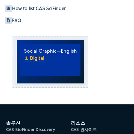
How to list CAS SciFinder
FAQ
Social Graphic
—
English
Digital
솔루션
리소스
CAS BioFinder Discovery
CAS 인사이트