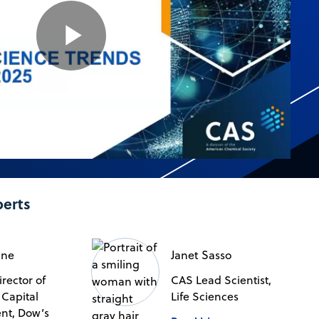
Play
Video
perts
one
Janet Sasso
rector of
CAS Lead Scientist,
 Capital
Life Sciences
t, Dow’s