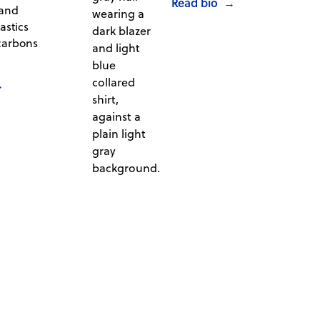
Read bio
→
 and
astics
carbons
→