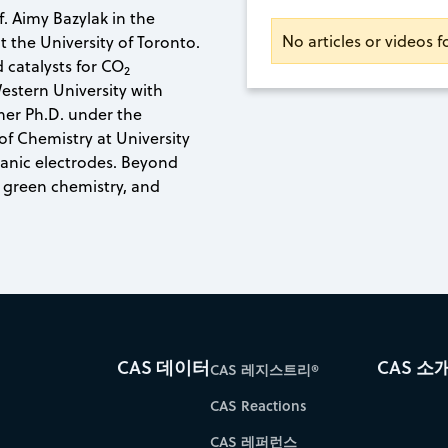
f. Aimy Bazylak in the
No articles or videos fo
 the University of Toronto.
 catalysts for CO
2
Western University with
her Ph.D. under the
f Chemistry at University
ganic electrodes. Beyond
, green chemistry, and
CAS 데이터
CAS 소
CAS 레지스트리®
CAS Reactions
CAS 레퍼런스