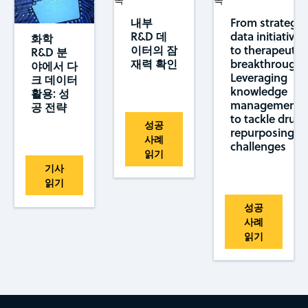
내부
From strategic
R&D 데
data initiatives
화학
이터의 잠
to therapeutic
R&D 분
재력 확인
breakthroughs
야에서 다
Leveraging
크 데이터
knowledge
활용: 성
management
공 전략
to tackle drug
성공
repurposing
사례
challenges
읽기
기사
읽기
성공
사례
읽기