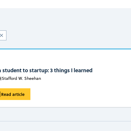
 student to startup: 3 things I learned
해
Stafford W. Sheehan
Read article