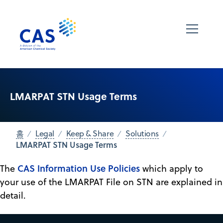
LMARPAT STN Usage Terms
홈
Legal
Keep & Share
Solutions
LMARPAT STN Usage Terms
CAS Information Use Policies
The
which apply to
your use of the LMARPAT File on STN are explained in
detail.