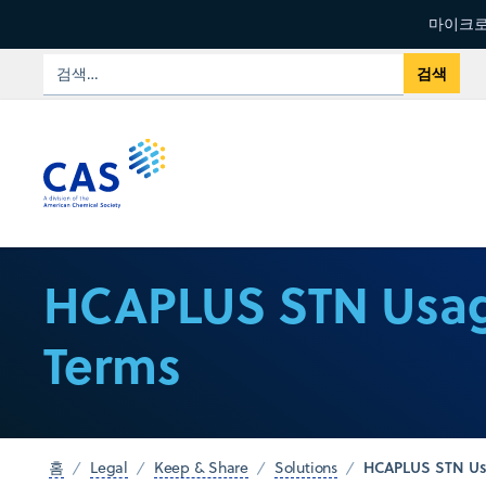
마이크로
HCAPLUS STN Usa
Terms
HCAPLUS STN Us
홈
Legal
Keep & Share
Solutions