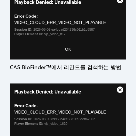
Playback Denied: Unavailable
is
Close
a
Modal
modal
Error Code:
Dialog
window.
VIDEO_CLOUD_ERR_VIDEO_NOT_PLAYABLE
Session ID:
2026-08-09:ea4ccad234236c011b1c8587
Player Element ID:
vjs_video_817
OK
CAS BioFinder™에서 리간드를 검색하는 방법
This
Playback Denied: Unavailable
is
Close
a
Modal
modal
Error Code:
Dialog
window.
VIDEO_CLOUD_ERR_VIDEO_NOT_PLAYABLE
Session ID:
2026-08-09:89956b4ce6681ce8ee867502
Player Element ID:
vjs_video_1610