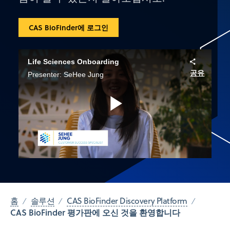
CAS BioFinder에 로그인
Life Sciences Onboarding
공유
Presenter: SeHee Jung
Play
Video
홈
솔루션
CAS BioFinder Discovery Platform
CAS BioFinder 평가판에 오신 것을 환영합니다