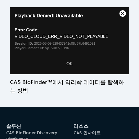
This
Playback Denied: Unavailable
is
Close
a
Modal
modal
Error Code:
Dialog
window.
VIDEO_CLOUD_ERR_VIDEO_NOT_PLAYABLE
Session ID:
2026-08-09:529437941c08c57b6491091
Player Element ID:
vjs_video_3196
OK
CAS BioFinder™에서 약리학 데이터를 탐색하
는 방법
솔루션
리소스
CAS BioFinder Discovery
CAS 인사이트