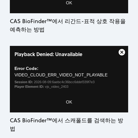
OK
CAS BioFinder™에서 리간드-표적 상호 작용을
예측하는 방법
This
Playback Denied: Unavailable
is
Close
a
Modal
modal
Error Code:
Dialog
window.
VIDEO_CLOUD_ERR_VIDEO_NOT_PLAYABLE
Session ID:
2026-08-09:6aebc4c36bcc6ddef339f7e3
Player Element ID:
vjs_video_2403
OK
CAS BioFinder™에서 스캐폴드를 검색하는 방
법