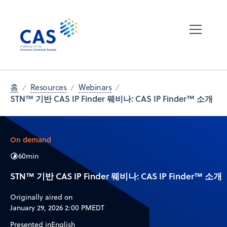
홈
Resources
Webinars
STN™ 기반 CAS IP Finder 웨비나: CAS IP Finder™ 소개
On demand
60
min
STN™ 기반 CAS IP Finder 웨비나: CAS IP Finder™ 소개
Originally aired on
January 29, 2026 2:00 PM
EDT
Presented in
English