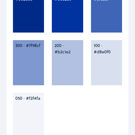
300 · #7f98cf
200 ·
100 ·
#b2c1e2
#d8e0f0
050 · #f2f4fa