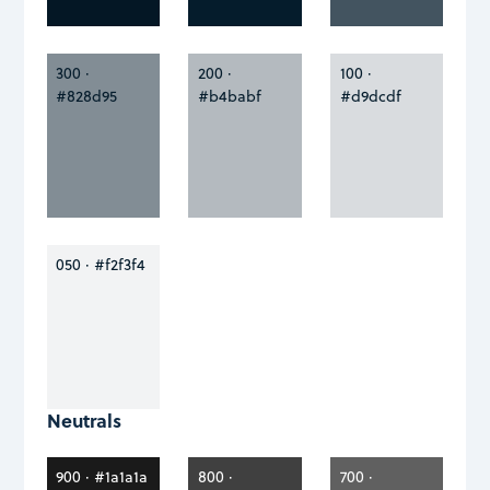
300 ·
200 ·
100 ·
#828d95
#b4babf
#d9dcdf
050 · #f2f3f4
Neutrals
900 · #1a1a1a
800 ·
700 ·