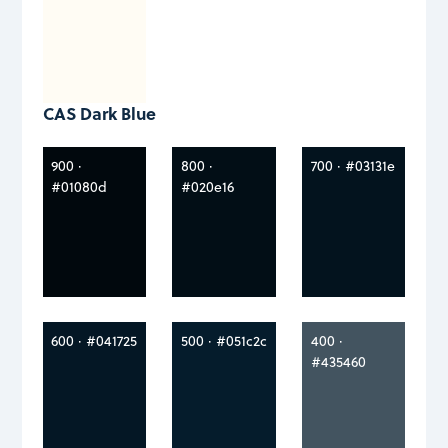
CAS Dark Blue
900 ·
800 ·
700 · #03131e
#01080d
#020e16
600 · #041725
500 · #051c2c
400 ·
#435460