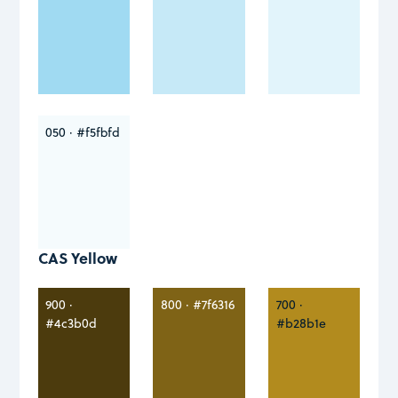
050 · #f5fbfd
CAS Yellow
900 ·
800 · #7f6316
700 ·
#4c3b0d
#b28b1e