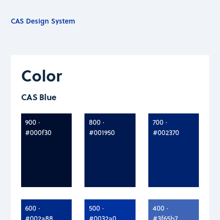
CAS Design System
Color
CAS Blue
900 ·
800 ·
700 ·
#000f30
#001950
#002370
600 ·
500 ·
400 ·
#002a88
#0032a0
#3f65b7