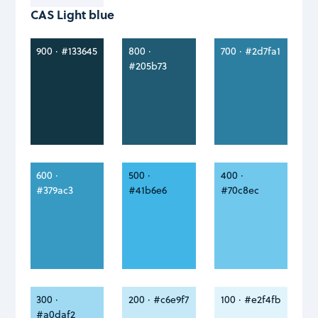
CAS Light blue
900 · #133645
800 ·
700 · #2d7fa1
#205b73
600 ·
500 ·
400 ·
#379ac3
#41b6e6
#70c8ec
300 ·
200 · #c6e9f7
100 · #e2f4fb
#a0daf2