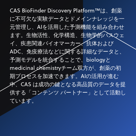
​​CAS BioFinder Discovery Platform™は、創薬
に不可欠な実験データとドメインナレッジを一
元管理し、AIを活用した予測機能を組み合わせ
ます。生物活性、化学構造、生物学的パスウェ
イ、疾患関連バイオマーカー、抗体および
ADC、免疫療法などに関する詳細なデータと、
予測モデルを統合することで、biologyと
medicinal chemistryチーム双方が、創薬の初
期プロセスを加速できます。AIの活用が進む
中、CAS は成功の鍵となる高品質のデータを提
供する「コンテンツ パートナー」として活動し
ています。​