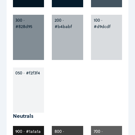
300 ·
200 ·
100 ·
#828d95
#b4babf
#d9dcdf
050 · #f2f3f4
Neutrals
900 · #1a1a1a
800 ·
700 ·