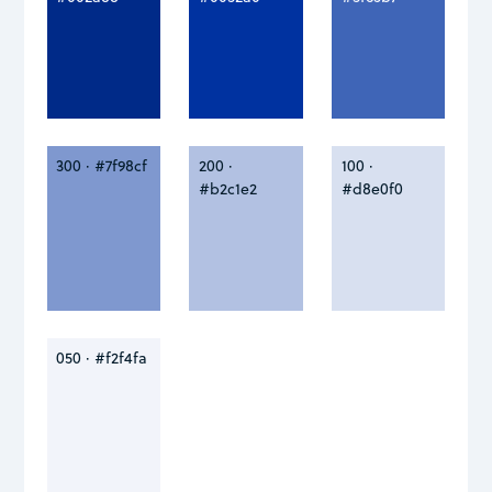
300 · #7f98cf
200 ·
100 ·
#b2c1e2
#d8e0f0
050 · #f2f4fa