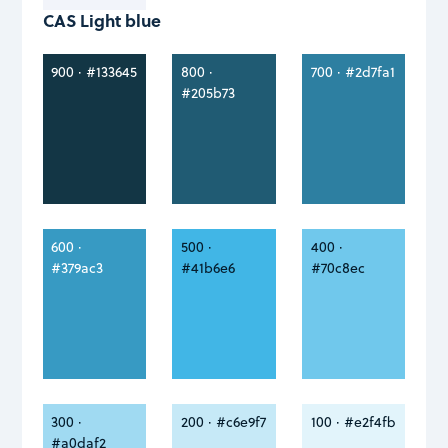
CAS Light blue
900 · #133645
800 ·
700 · #2d7fa1
#205b73
600 ·
500 ·
400 ·
#379ac3
#41b6e6
#70c8ec
300 ·
200 · #c6e9f7
100 · #e2f4fb
#a0daf2