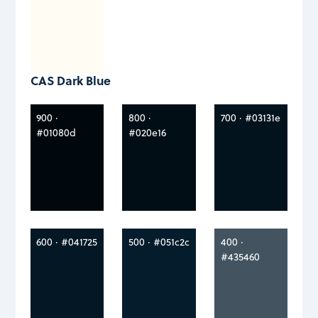
CAS Dark Blue
900 ·
800 ·
700 · #03131e
#01080d
#020e16
600 · #041725
500 · #051c2c
400 ·
#435460