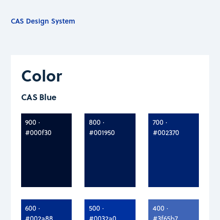
CAS Design System
Color
CAS Blue
900 ·
800 ·
700 ·
#000f30
#001950
#002370
600 ·
500 ·
400 ·
#002a88
#0032a0
#3f65b7