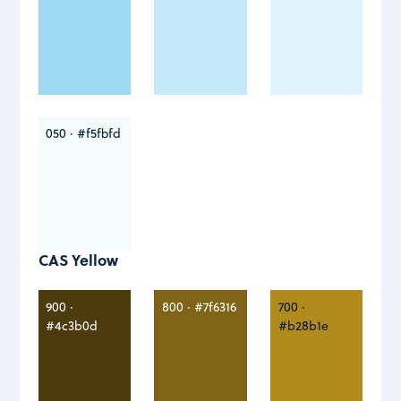
050 · #f5fbfd
CAS Yellow
900 ·
800 · #7f6316
700 ·
#4c3b0d
#b28b1e